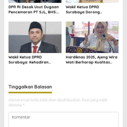
DPR RI Desak Usut Dugaan
Wakil Ketua DPRD
Pencemaran PT SJL, BHS:
Surabaya Dorong
Risikonya Mengancam
Pelatihan Ekonomi dan
Nyawa
Pembangunan yang Efektif
Wakil Ketua DPRD
Hardiknas 2025, Ajeng Wira
Surabaya: Kehadiran
Wati Berharap Kualitas
Bahtiyar Pam sangat
Pendidikan Surabaya
penting di Surabaya
Meningkat
Tinggalkan Balasan
Alamat email Anda tidak akan dipublikasikan.
Ruas yang wajib
ditandai
*