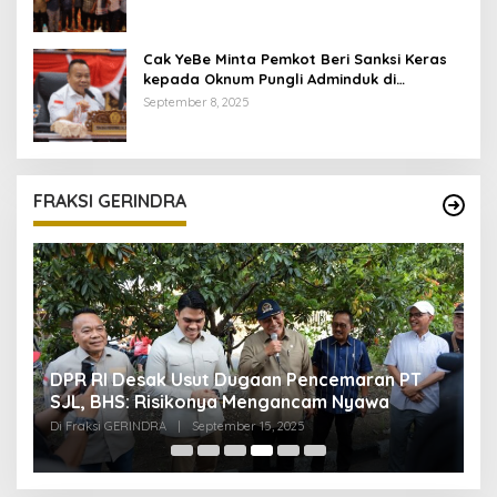
Cak YeBe Minta Pemkot Beri Sanksi Keras
kepada Oknum Pungli Adminduk di
Kelurahan
September 8, 2025
FRAKSI GERINDRA
DPR RI Desak Usut Dugaan Pencemaran PT
W
SJL, BHS: Risikonya Mengancam Nyawa
P
E
Di Fraksi GERINDRA
|
September 15, 2025
Di