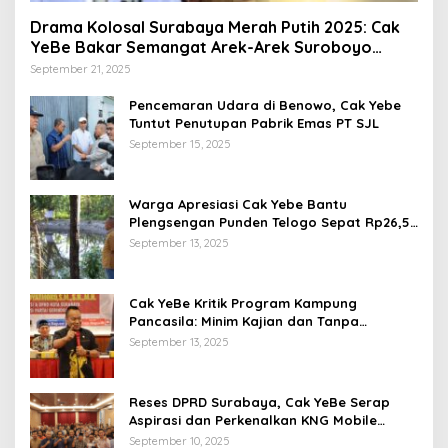
Drama Kolosal Surabaya Merah Putih 2025: Cak
YeBe Bakar Semangat Arek-Arek Suroboyo
Bergelora di Jalan Tunjungan
September 21, 2025
Pencemaran Udara di Benowo, Cak Yebe
Tuntut Penutupan Pabrik Emas PT SJL
September 15, 2025
Warga Apresiasi Cak Yebe Bantu
Plengsengan Punden Telogo Sepat Rp26,5
Juta, Dakel Tak Kunjung Turun
September 13, 2025
Cak YeBe Kritik Program Kampung
Pancasila: Minim Kajian dan Tanpa
Libatkan Dewan
September 13, 2025
Reses DPRD Surabaya, Cak YeBe Serap
Aspirasi dan Perkenalkan KNG Mobile
Melalui Reses
September 10, 2025