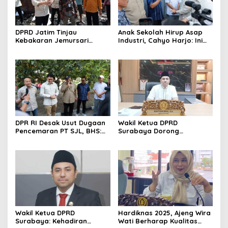
DPRD Jatim Tinjau
Anak Sekolah Hirup Asap
Kebakaran Jemursari
Industri, Cahyo Harjo: Ini
Surabaya, 7 Rumah Ludes
Bukan Sekadar
dan Warga Kehilangan
Pencemaran
Tempat Tinggal
DPR RI Desak Usut Dugaan
Wakil Ketua DPRD
Pencemaran PT SJL, BHS:
Surabaya Dorong
Risikonya Mengancam
Pelatihan Ekonomi dan
Nyawa
Pembangunan yang Efektif
Wakil Ketua DPRD
Hardiknas 2025, Ajeng Wira
Surabaya: Kehadiran
Wati Berharap Kualitas