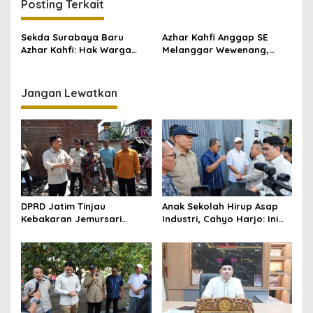
Posting Terkait
g
a
Sekda Surabaya Baru
Azhar Kahfi Anggap SE
s
Azhar Kahfi: Hak Warga
Melanggar Wewenang,
Tidak Boleh Dibatasi,
Peringatan Sekda
i
Evaluasi Pembatasan
Surabaya – Kawal
p
Jumlah KK
Surabaya
Jangan Lewatkan
o
s
DPRD Jatim Tinjau
Anak Sekolah Hirup Asap
Kebakaran Jemursari
Industri, Cahyo Harjo: Ini
Surabaya, 7 Rumah Ludes
Bukan Sekadar
dan Warga Kehilangan
Pencemaran
Tempat Tinggal