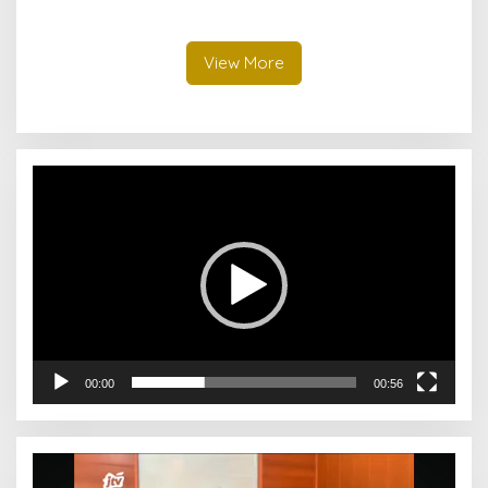
Bahtiyar Pam sangat
Pendidikan Surabaya
penting di Surabaya
Meningkat
View More
Pemutar
Video
00:00
00:56
Pemutar
Video