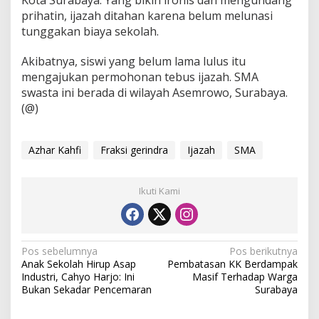
prihatin, ijazah ditahan karena belum melunasi
tunggakan biaya sekolah.
Akibatnya, siswi yang belum lama lulus itu
mengajukan permohonan tebus ijazah. SMA
swasta ini berada di wilayah Asemrowo, Surabaya.
(@)
Azhar Kahfi
Fraksi gerindra
Ijazah
SMA
Ikuti Kami
N
Pos sebelumnya
Pos berikutnya
Anak Sekolah Hirup Asap
Pembatasan KK Berdampak
a
Industri, Cahyo Harjo: Ini
Masif Terhadap Warga
v
Bukan Sekadar Pencemaran
Surabaya
i