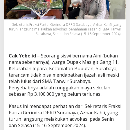
T
a
n
w
i
Sekretaris Fraksi Partai Gerindra DPRD Surabaya, Azhar Kahfi, yang
r
turun langsung melakukan advokasi penahanan ijazah di SMA Tanwir
T
Surabaya, Senin dan Selasa (15-16 September 2024).
a
h
a
n
Cak Yebe.id
– Seorang siswi bernama Aini (bukan
I
nama sebenarnya), warga Dupak Masigit Gang 11,
j
Kelurahan Jepara, Kecamatan Bubutan, Surabaya,
a
terancam tidak bisa mendapatkan ijazah asli meski
z
a
telah lulus dari SMA Tanwir Surabaya.
h
Penyebabnya adalah tunggakan biaya sekolah
S
sebesar Rp 3.100.000 yang belum terlunasi.
i
s
Kasus ini mendapat perhatian dari Sekretaris Fraksi
w
a
Partai Gerindra DPRD Surabaya, Azhar Kahfi, yang
turun langsung melakukan advokasi pada Senin
dan Selasa (15-16 September 2024).