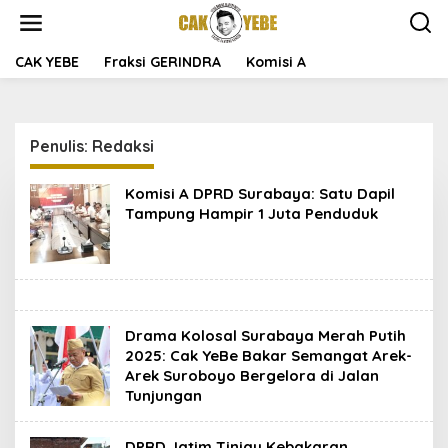
L
e
w
a
CAK YEBE
Fraksi GERINDRA
Komisi A
t
i
k
e
Penulis:
Redaksi
k
o
n
Komisi A DPRD Surabaya: Satu Dapil
t
Tampung Hampir 1 Juta Penduduk
e
n
Drama Kolosal Surabaya Merah Putih
2025: Cak YeBe Bakar Semangat Arek-
Arek Suroboyo Bergelora di Jalan
Tunjungan
DPRD Jatim Tinjau Kebakaran