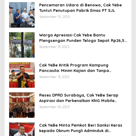
Pencemaran Udara di Benowo, Cak Yebe
Tuntut Penutupan Pabrik Emas PT SJL
September 15, 2025
Warga Apresiasi Cak Yebe Bantu
Plengsengan Punden Telogo Sepat Rp26,5
Juta, Dakel Tak Kunjung Turun
September 13, 2025
Cak YeBe Kritik Program Kampung
Pancasila: Minim Kajian dan Tanpa
Libatkan Dewan
September 13, 2025
Reses DPRD Surabaya, Cak YeBe Serap
Aspirasi dan Perkenalkan KNG Mobile
Melalui Reses
September 10, 2025
Cak YeBe Minta Pemkot Beri Sanksi Keras
kepada Oknum Pungli Adminduk di