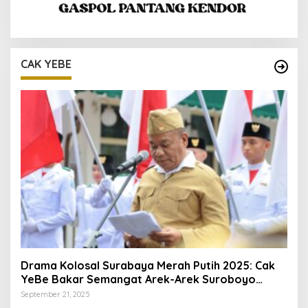
CAK YEBE
Drama Kolosal Surabaya Merah Putih 2025: Cak
YeBe Bakar Semangat Arek-Arek Suroboyo
Bergelora di Jalan Tunjungan
September 21, 2025